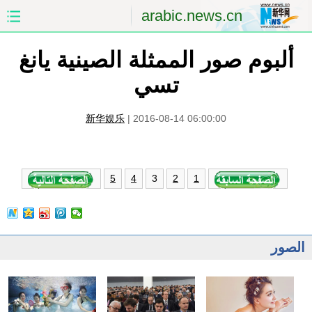
arabic.news.cn
ألبوم صور الممثلة الصينية يانغ
الصفحة الأولى
الصين
تسي
العالم
الشرق الأوسط
新华娱乐
|
2016-08-14 06:00:00
الصين والعالم العربي
الاقتصاد
الثقافة والتعليم
العلوم والصحة
3
5
4
2
1
السياحة والبيئة
الرياضة
الصور
مؤتمر صحفى للخارجية
الصور