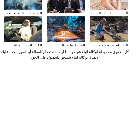
ألبوم صور الممثلة الصينية
التقاط صور التخرج تحت
وسائل الإعلام الأجنبية
سون تشيان
المياه
تولي اهتمامها بتقرير عمل
الحكومة
التمساح يصبح صديق
الغنية للجليد والنار:
الكلب المميز يساق
الناس في كوستا ريكا
المصور يلتقط صورا في
السيارات
كل الحقوق محفوظة لوكالة انباء شينخوا، اذا أردت استخدام المقالة أو الصور، يجب عليك
الأنهار الجليدية
الاتصال بوكالة انباء شينخوا للحصول على الحق.