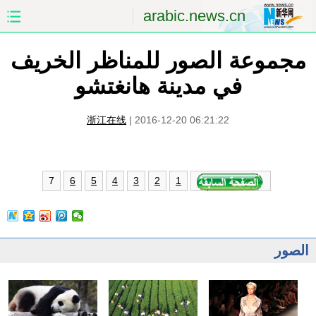
arabic.news.cn
مجموعة الصور للمناظر الخريف
الصفحة الأولى
الصين
في مدينة هانغتشو
العالم
الشرق الأوسط
浙江在线
|
2016-12-20 06:21:22
الصين والعالم العربي
الاقتصاد
الثقافة والتعليم
العلوم والصحة
7
6
5
4
3
2
1
السياحة والبيئة
الرياضة
الصور
مؤتمر صحفى للخارجية
الصور