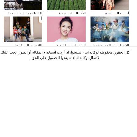
أسبوع الموضة في
الأعمال الزراعية في
الباندا تجذب الزوار خلال
نيويورك
فصل الخريف
عطلة العيد الوطني
الصيني
التقاط صور التخرج تحت
ألبوم الصور للممثلة
اللاجئون الصغار فى
المياه
الصينية نينغ شين
دمشق بسوريا
كل الحقوق محفوظة لوكالة انباء شينخوا، اذا أردت استخدام المقالة أو الصور، يجب عليك
الاتصال بوكالة انباء شينخوا للحصول على الحق.