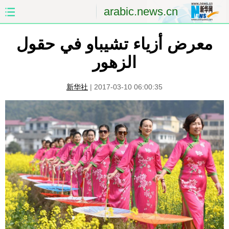
arabic.news.cn
معرض أزياء تشيباو في حقول
الصفحة الأولى
الصين
الزهور
العالم
الشرق الأوسط
新华社
|
2017-03-10 06:00:35
الصين والعالم العربي
الاقتصاد
الثقافة والتعليم
العلوم والصحة
السياحة والبيئة
الرياضة
الصور
مؤتمر صحفى للخارجية