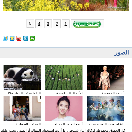
5
4
3
2
1
الصور
أسبوع الموضة في
الأعمال الزراعية في
الباندا تجذب الزوار خلال
نيويورك
فصل الخريف
عطلة العيد الوطني
الصيني
التقاط صور التخرج تحت
ألبوم الصور للممثلة
اللاجئون الصغار فى
المياه
الصينية نينغ شين
دمشق بسوريا
كل الحقوق محفوظة لوكالة انباء شينخوا، اذا أردت استخدام المقالة أو الصور، يجب عليك