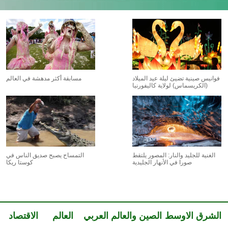
فوانيس صينية تضيئ ليلة عيد الميلاد
مسابقة أكثر مدهشة في العالم
(الكريسماس) لولاية كاليفورنيا
الغنية للجليد والنار: المصور يلتقط
التمساح يصبح صديق الناس في
صورا في الأنهار الجليدية
كوستا ريكا
الشرق الاوسط
الصين والعالم العربي
العالم
الاقتصاد