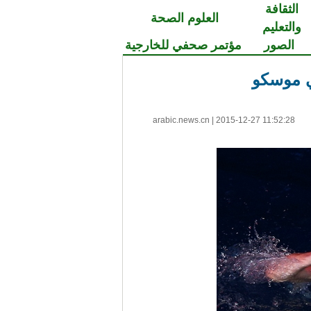
الثقافة
العلوم الصحة
والتعليم
الصور
مؤتمر صحفي للخارجية
ي موسكو
arabic.news.cn
|
2015-12-27 11:52:28