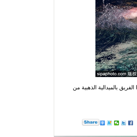
سيات رقصهن في موسكو 24 ديسمبر 2015، وقد فاز هذا الفريق بالميدالية الذهبية من