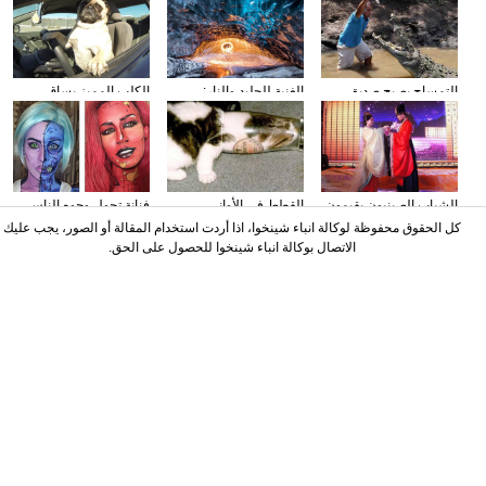
التمساح يصبح صديق
الغنية للجليد والنار:
الكلب المميز يساق
الناس في كوستا ريكا
المصور يلتقط صورا في
السيارات
الأنهار الجليدية
الشباب الصينيون يقيمون
القطط في الأواني
فنانة تحول وجوه الناس
حفل الزفاف وفقا لطريقة
الزجاجية
إلى الشخصيات الكرتونية
كل الحقوق محفوظة لوكالة انباء شينخوا، اذا أردت استخدام المقالة أو الصور، يجب عليك
"أسرة هان"
باستخدام الماكياج
الاتصال بوكالة انباء شينخوا للحصول على الحق.