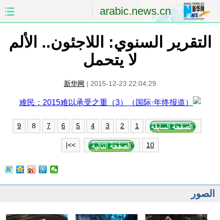
arabic.news.cn
التقرير السنوي: اللاجئون.. الألم
الصفحة الأولى
الصين
لا يتحمل
العالم
الشرق الأوسط
新华网
|
2015-12-23 22:04:29
الصين والعالم العربي
الاقتصاد
الثقافة والتعليم
العلوم والصحة
8
9
7
6
5
4
3
2
1
السياحة والبيئة
الرياضة
>>|
10
الصور
مؤتمر صحفى للخارجية
الصور