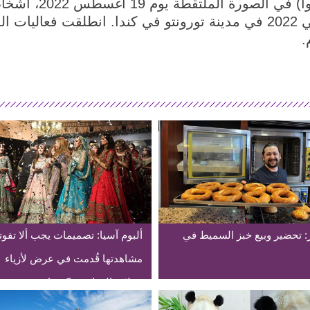
تورونتو 20 أغسطس 2
: تحضير وبيع خبز السميط في
ألبوم آسيا: تصميمات يجب ألا تفو
مشاهدتها قُدمت في عرض لأزياء
حفلات الزفاف بباكستان