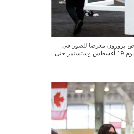
20 (شينخوا) في الصورة الملتقطة يوم 19 أغسطس 2022، أشخاص يزورون معرضا للصور في
المعرض الكندي الوطني 2022 في مدينة تورونتو في كندا. انطلقت فعاليات المعرض هنا يوم 19 أغسطس وستستمر حتى