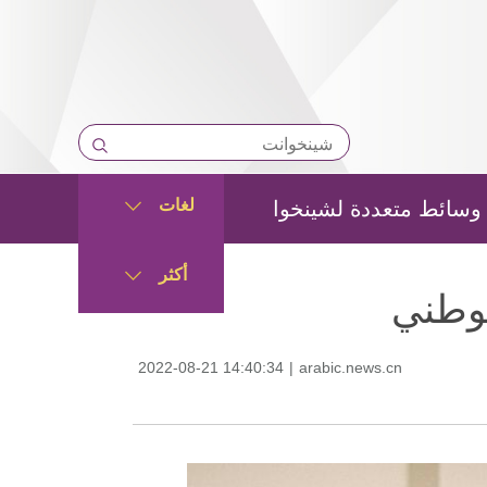
لغات
وسائط متعددة لشينخوا
أكثر
لوطني
2022-08-21 14:40:34
|
arabic.news.cn