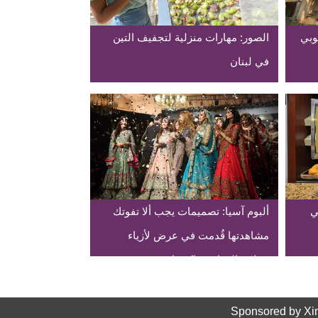
وبي
الصور: مهارات منزلية لتجفيف التين
في لبنان
ي
ألبوم آسيا: تصميمات يجب ألا تفوتك
مشاهدتها قُدمت في عرض لأزياء
حفلات الزفاف بباكستان
Sponsored by Xi