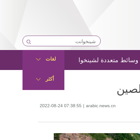
لغات
وسائط متعددة لشينخوا
أكثر
لصين
2022-08-24 07:38:55
|
arabic.news.cn