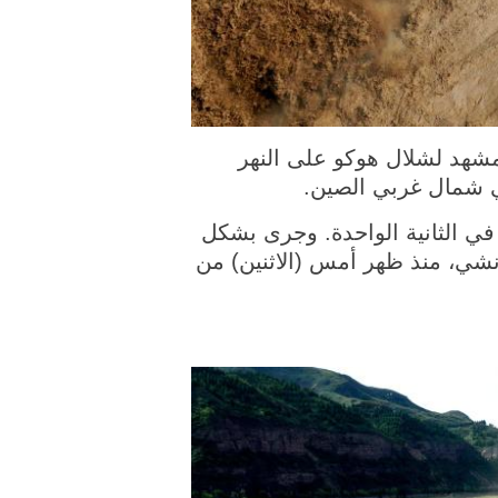
23 أغسطس 2022 (شينخوا) في الصورة الملتقطة جوا يوم 23 أغسطس 2022، مشهد لشلال هوكو على النهر
 شمال غربي الصين.
فق أكثر من 4500 متر مكعب من المياه في الثانية الواحدة. وجرى بشكل
نشي، منذ ظهر أمس (الاثنين) من