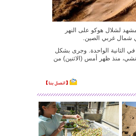
23 أغسطس 2022 (شينخوا) في الصورة الملتقطة جوا يوم 23 أغسطس 2022، مشهد لشلال هوكو على النهر
 شمال غربي الصين.
فق أكثر من 4500 متر مكعب من المياه في الثانية الواحدة. وجرى بشكل
نشي، منذ ظهر أمس (الاثنين) من