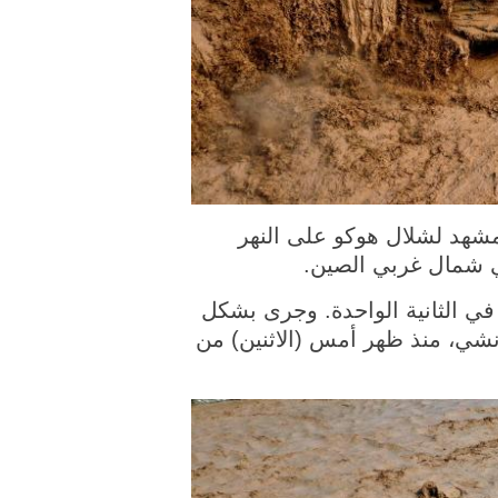
23 أغسطس 2022 (شينخوا) في الصورة الملتقطة جوا يوم 23 أغسطس 2022، مشهد لشلال هوكو على النهر
 شمال غربي الصين.
فق أكثر من 4500 متر مكعب من المياه في الثانية الواحدة. وجرى بشكل
نشي، منذ ظهر أمس (الاثنين) من