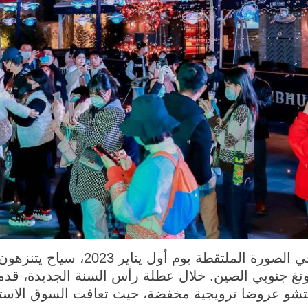
قوانغتشو 2 يناير 2023 (شينخوا) في الصو
نغ جنوبي الصين. خلال عطلة رأس السنة الجديدة، قدمت
غتشو عروضا ترويجية مخفضة، حيث تعافت السوق الاستهلا