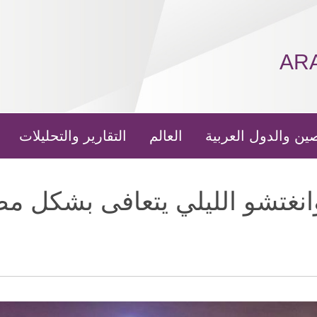
AR
ين والدول العربية
العالم
التقارير والتحليلات
انغتشو الليلي يتعافى بشكل م