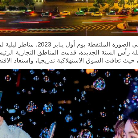
قوانغتشو 2 يناير 2023 (شينخوا) في ال
ة رأس السنة الجديدة، قدمت المناطق التجارية الرئيسي
يث تعافت السوق الاستهلاكية تدريجيا، واستعاد الاقتص