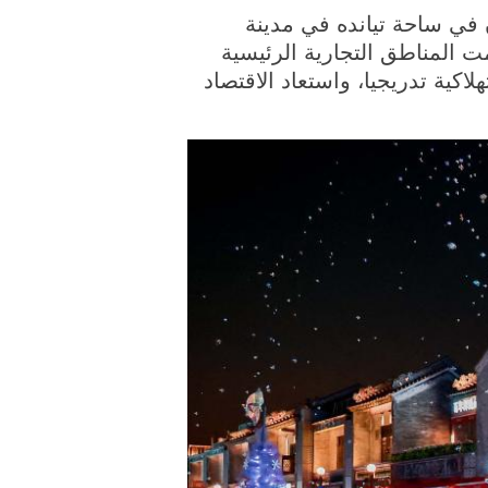
رة الملتقطة يوم أول يناير 2023، سياح يتنزهون في ساحة تيانده في مدينة
 المناطق التجارية الرئيسية
كية تدريجيا، واستعاد الاقتصاد