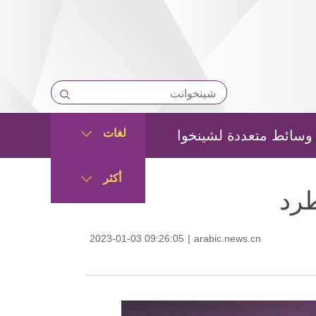
لغات
وسائط متعددة لشينخوا
أكثر
طرد
2023-01-03 09:26:05
|
arabic.news.cn