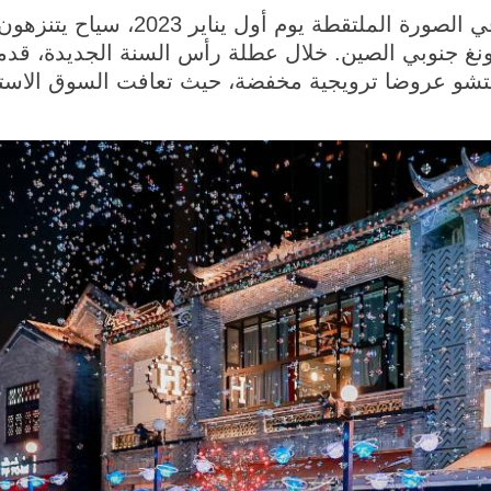
قوانغتشو 2 يناير 2023 (شينخوا) في الصو
نغ جنوبي الصين. خلال عطلة رأس السنة الجديدة، قدمت
غتشو عروضا ترويجية مخفضة، حيث تعافت السوق الاستهلا