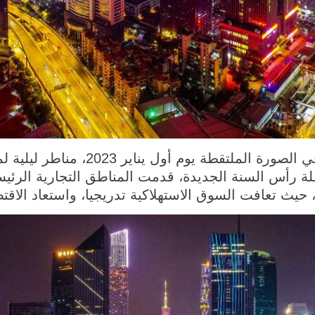
قوانغتشو 2 يناير 2023 (شينخوا) في ال
ة رأس السنة الجديدة، قدمت المناطق التجارية الرئيسي
يث تعافت السوق الاستهلاكية تدريجيا، واستعاد الاقتص