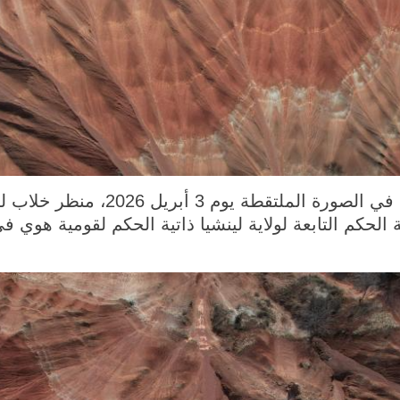
دونغشيانغ 5 أبريل 2026 (شينخوا) في الص
 الحكم التابعة لولاية لينشيا ذاتية الحكم لقومية هو