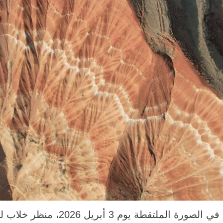
دونغشيانغ 5 أبريل 2026 (شينخوا) في الص