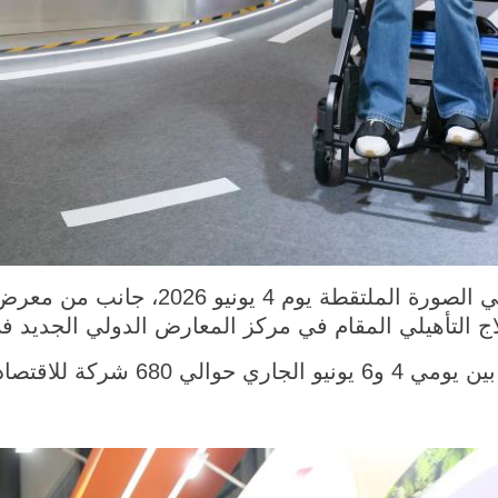
شانغهاي 5 يونيو 2026 (شينخوا) في الصورة ال
اج التأهيلي المقام في مركز المعارض الدولي الجديد 
الفضي من 22 دولة ومنطقة.