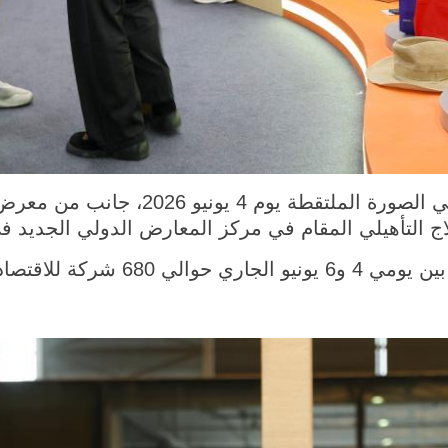
شانغهاي 5 يونيو 2026 (شينخوا) في الصورة ال
اج التأهيلي المقام في مركز المعارض الدولي الجديد 
الفضي من 22 دولة ومنطقة.