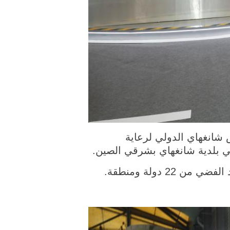
ملتقطة يوم 4 يونيو 2026، جانب من معرض شانغهاي الدولي لرعاية
في بلدية شانغهاي بشرقي الصين.