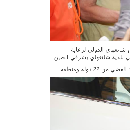
ملتقطة يوم 4 يونيو 2026، جانب من معرض شانغهاي الدولي لرعاية
في بلدية شانغهاي بشرقي الصين.