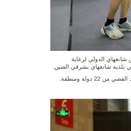
ملتقطة يوم 4 يونيو 2026، جانب من معرض شانغهاي الدولي لرعاية
في بلدية شانغهاي بشرقي الصين.