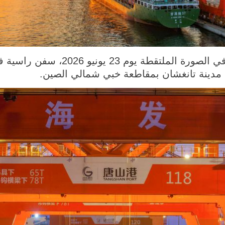
تانغشان 24 يونيو 2026 (شينخوا) في الصو
في مدينة تانغشان بمقاطعة خبي شمالي الصين.