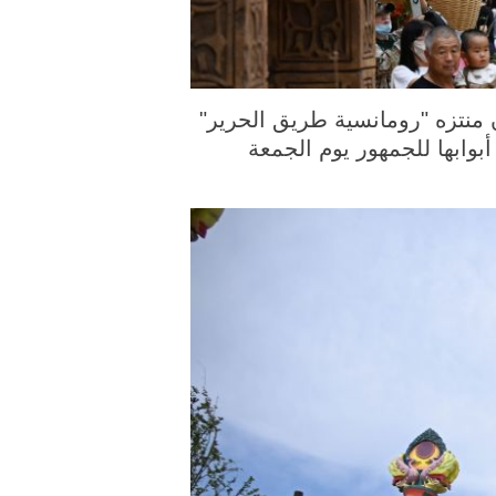
 الصورة الملتقطة يوم 26 يونيو 2026، سياح يزورون منتزه "رومانسية طريق الحرير"
وابها للجمهور يوم الجمعة