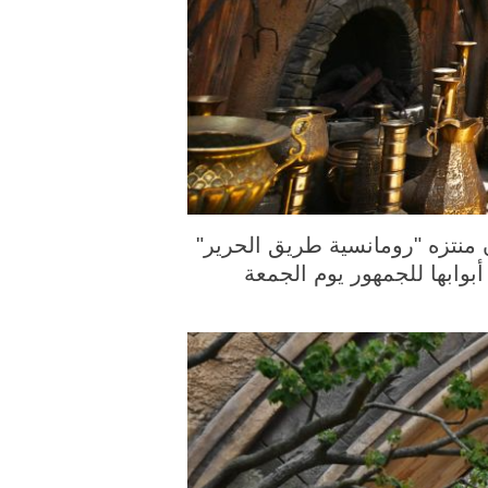
 الصورة الملتقطة يوم 26 يونيو 2026، سياح يزورون منتزه "رومانسية طريق الحرير"
وابها للجمهور يوم الجمعة