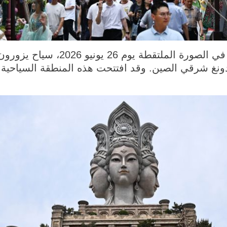
تشينغداو 27 يونيو 2026 (شينخوا) في
نغ شرقي الصين. وقد افتتحت هذه المنطقة السياحية أب