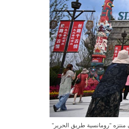
 الصورة الملتقطة يوم 26 يونيو 2026، سياح يزورون منتزه "رومانسية طريق الحرير"