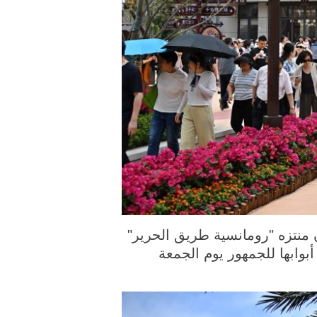
 الصورة الملتقطة يوم 26 يونيو 2026، سياح يزورون منتزه "رومانسية طريق الحرير"
وابها للجمهور يوم الجمعة