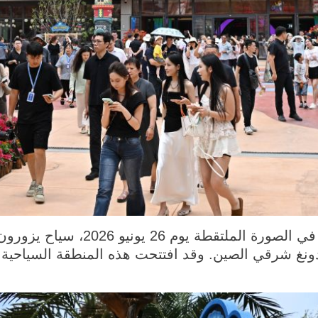
تشينغداو 27 يونيو 2026 (شينخوا) في
نغ شرقي الصين. وقد افتتحت هذه المنطقة السياحية أب