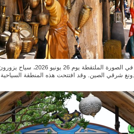
تشينغداو 27 يونيو 2026 (شينخوا) في
نغ شرقي الصين. وقد افتتحت هذه المنطقة السياحية أب