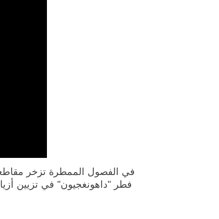
في الفصول الممطرة تزخر مقاطعة 
فطر "داهونغجيون" في تزيين أزيا