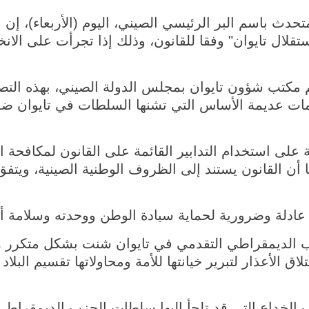
 (شينخوا) قال متحدث باسم البر الرئيسي الصيني، اليوم (الأربعا
ستقلال تايوان" وفقا للقانون، وذلك إذا تجرأت على ال
م مكتب شؤون تايوان بمجلس الدولة الصيني، بهذه ال
ت عديمة الأساس التي تشنها السلطات في تايوان ضد ق
لى استخدام التدابير القائمة على القانون لمكافحة ال
ن القانون يستند إلى الظروف الوطنية الصينية، ويتفق 
عادلة وضرورية لحماية سيادة الوطن ووحدته وسلامة أ
 الديمقراطي التقدمي في تايوان شنت بشكل متكرر ه
ق الأعذار لتبرير خيانتها للأمة ومحاولاتها تقسيم البلاد
لخداع التي قد تلجأ إليها سلطات الحزب الديمقراطي ال