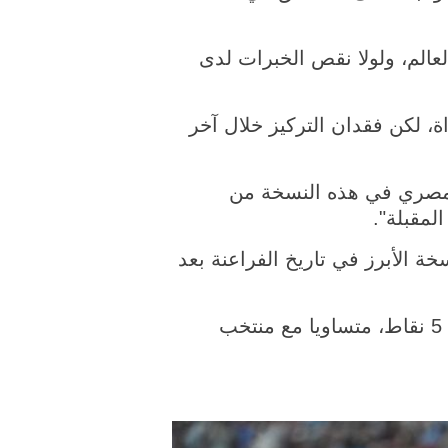
عالم، ولولا نقص الخبرات لدى
 "المنتخب المصري كان الأفضل حتى الدقيقة 79 من المباراة، لكن فقدان التركيز خلال آخر
لمصري في هذه النسخة من
لمقبلة".
ها النسخة الأبرز في تاريخ الفراعنة بعد
وكان منتخب مصر قد أنهى دور المجموعات في المركز الثاني بالمجموعة السابعة برصيد 5 نقاط، متساويا مع منتخب