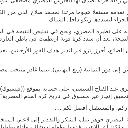
ز منتخب مصر تقدمه مستغلا هجوما مرتدا لمحمد صلاح الذي مرر
جزاء ليسددها زيكو داخل الشباك.
النتيجة، بعد أن سدد كرة قوية ارتطمت في باطن العا
 الضائع، أحرز إنزو فيرنانديز هدف الفوز للأرجنتين، ب
ن إلى دور الثمانية (ربع النهائي)، بينما غادر منتخب مص
ري عبد الفتاح السيسي، على حسابه بموقع ((فيسبوك))
حقيق إنجاز غير مسبوق في تاريخ كرة القدم المصرية".
كم، والمستقبل أفضل لكم ...."
 المصري جوهر نبيل، الشكر والتقدير إلى لاعبي المن
مؤكدا أن اللاعبين قدموا بطولة استثنائية وأداء بطوليا 