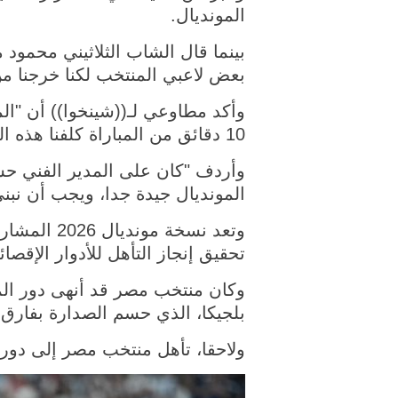
المونديال.
بينما قال الشاب الثلاثيني محمود
بعض لاعبي المنتخب لكنا خرجنا من ا
10 دقائق من المباراة كلفنا هذه الخسارة المؤلمة".
وأردف "كان على المدير الفني ح
المونديال جيدة جدا، ويجب أن نبن
وتعد نسخة 
تحقيق إنجاز التأهل للأدوار الإقصائ
بلجيكا، الذي حسم الصدارة بفارق الأ
ولاحقا، تأهل منتخب مصر إلى دور الـ16 بعد الفوز على أستراليا بركلات ال