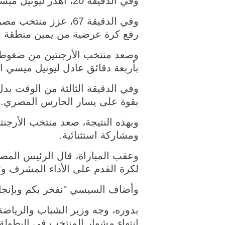
وفي الدقيقة 20، أهدر ليونيل ميسي ركلة جزاء تصدى لها الحارس المصري مصطفى شوبير ببراعة.
وفي الدقيقة 67، عز
رفع كرة عرضية من يمين منطقة ال
بأربعة دقائق عادل ليونيل ميسي 
وفي الدقيقة الثالثة من الوقت بدل
بقوة على يسار الحارس المصري.
وبهذه النتيجة، صعد منتخب الأرجنتي
ومشاركة استثنائية.
وعقب المباراة، قال الرئيس المص
لكرة القدم على الأداء المشرف وت
وأضاف السيسي "نفخر بكم وبإنجاز
بدوره، وجه وزير الشباب والرياضة
انتهاء مشوار المنتخب في البطولة، 