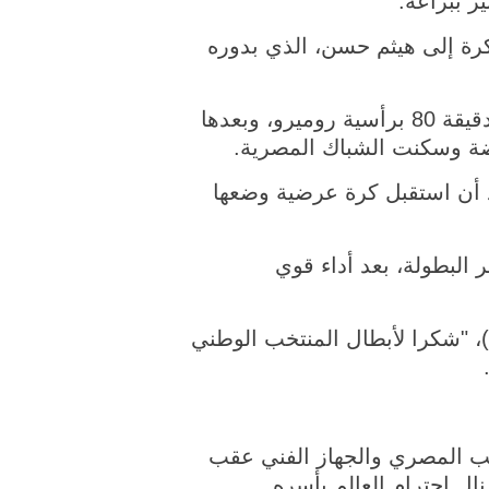
 الكرة إلى هيثم حسن، الذي بدوره
وصعد منتخب الأرجنتين من ضغوطه على نظيره المصري، ونجح في تقليص النتيجة في الدقيقة 80 برأسية روميرو، وبعدها
رضة وسكنت الشباك المصرية.
عد أن استقبل كرة عرضية وضعها
ر البطولة، بعد أداء قوي
، "شكرا لأبطال المنتخب الوطني
تخب المصري والجهاز الفني عقب
نال احترام العالم بأسره.