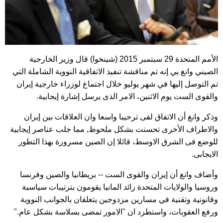
الأمم المتحدة 29 سبتمبر 2015 (شينخوا) قال وزير الخارجية
الصيني وانغ يي إنه تم مناقشة تنفيذ الاتفاقية النووية الشاملة التي
تم التوصل إليها في شهر يوليو خلال اجتماع لوزراء خارجية إيران
والقوى الست يوم الاثنين، الامر الذى يرسل إشارة إيجابية.
وذكر وانغ أن الاتفاق لقى ترحيبا واسعا وان العلاقات بين إيران
والاطراف الأخرى تحسنت بشكل ملحوظ, مما جلب عناصر إيجابية
للوضع فى الشرق الاوسط، قائلا إن الصين مسرورة بهذا التطور
الايجابى.
وأضاف وانغ أن إيران والقوى الست -- بريطانيا والصين وفرنسا
وروسيا والولايات المتحدة زائد المانيا يقومون بترتيبات سياسية
وقانونية وتقنية في مسارين مزدوجين يتعلقان بالجوانب النووية
ورفع العقوبات، واستطرد ان "الامور تمضى بسلاسة بشكل عام."