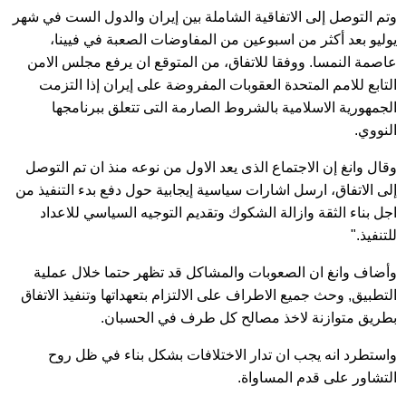
وتم التوصل إلى الاتفاقية الشاملة بين إيران والدول الست في شهر
يوليو بعد أكثر من اسبوعين من المفاوضات الصعبة في فيينا،
عاصمة النمسا. ووفقا للاتفاق، من المتوقع ان يرفع مجلس الامن
التابع للامم المتحدة العقوبات المفروضة على إيران إذا التزمت
الجمهورية الاسلامية بالشروط الصارمة التى تتعلق ببرنامجها
النووي.
وقال وانغ إن الاجتماع الذى يعد الاول من نوعه منذ ان تم التوصل
إلى الاتفاق، ارسل اشارات سياسية إيجابية حول دفع بدء التنفيذ من
اجل بناء الثقة وازالة الشكوك وتقديم التوجيه السياسي للاعداد
للتنفيذ."
وأضاف وانغ ان الصعوبات والمشاكل قد تظهر حتما خلال عملية
التطبيق, وحث جميع الاطراف على الالتزام بتعهداتها وتنفيذ الاتفاق
بطريق متوازنة لاخذ مصالح كل طرف في الحسبان.
واستطرد انه يجب ان تدار الاختلافات بشكل بناء في ظل روح
التشاور على قدم المساواة.