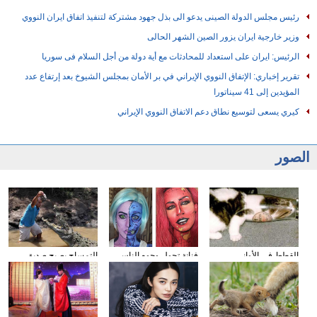
رئيس مجلس الدولة الصينى يدعو الى بذل جهود مشتركة لتنفيذ اتفاق ايران النووي
وزير خارجية ايران يزور الصين الشهر الحالى
الرئيس: ايران على استعداد للمحادثات مع أية دولة من أجل السلام فى سوريا
تقرير إخباري: الإتفاق النووي الإيراني في بر الأمان بمجلس الشيوخ بعد إرتفاع عدد
المؤيدين إلى 41 سيناتورا
كيري يسعى لتوسيع نطاق دعم الاتفاق النووي الإيراني
الصور
القطط في الأواني
فنانة تحول وجوه الناس
التمساح يصبح صديق
الزجاجية
إلى الشخصيات الكرتونية
الناس في كوستا ريكا
باستخدام الماكياج