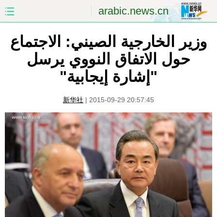
arabic.news.cn
وزير الخارجية الصيني: الاجتماع
الصفحة الأولى
الصين
حول الاتفاق النووي يرسل
العالم
الشرق الأوسط
"إشارة إيجابية"
الصين والعالم العربي
الاقتصاد
新华社
|
2015-09-29 20:57:45
الثقافة والتعليم
العلوم والصحة
السياحة والبيئة
الرياضة
الصور
مؤتمر صحفى للخارجية