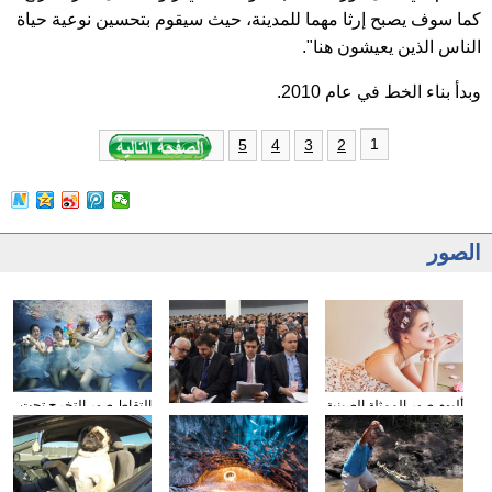
كما سوف يصبح إرثا مهما للمدينة، حيث سيقوم بتحسين نوعية حياة
الناس الذين يعيشون هنا".
وبدأ بناء الخط في عام 2010.
1
5
4
3
2
الصور
ألبوم صور الممثلة الصينية
التقاط صور التخرج تحت
وسائل الإعلام الأجنبية
سون تشيان
المياه
تولي اهتمامها بتقرير عمل
الحكومة