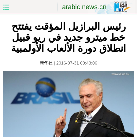
arabic.news.cn
رئيس البرازيل المؤقت يفتتح
الصفحة الأولى
الصين
خط ميترو جديد في ريو قبيل
العالم
الشرق الأوسط
انطلاق دورة الألعاب الأولمبية
الصين والعالم العربي
الاقتصاد
新华社
|
2016-07-31 09:43:06
الثقافة والتعليم
العلوم والصحة
السياحة والبيئة
الرياضة
الصور
مؤتمر صحفى للخارجية