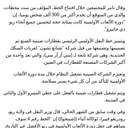
وقال تامر للمجتمعين خلال افتتاح الخط، المؤلف من ست محطات،
والذي من المتوقع أن يخدم أكثر من 300 ألف شخص يوميا، إن
"دورة الألعاب الأولمبية كانت بمثابة حجة لتحسين جميع أنحاء ريو
دي جانيرو".
ويتميز خط النقل الأولمبي الرئيسي بقطارات صينية الصنع تم
تصميمها وتصنيعها من قبل شركة "تشانغ تشون" لعربات السكك
الحديدية، وهي شركة تابعة لـ (سي أر أر سي)، والتي تعد واحدة من
أكبر الشركات المصنعة للقطارات في الصين.
وتعتزم الشركة الصينية تشغيل النظام خلال مدة دورة الألعاب
الأولمبية للتأكد من أن كل شيء يسير بسلاسة.
ويتم تشغيل قطارات صينية بالفعل على خطي الميترو الأول والثاني
في المدينة.
وفي وقت سابق من الشهر الحالي، قال وزير النقل في ولاية ريو،
رودريغو فييرا، لوكالة أنباء ((شينخوا)) إن "الخط رقم 4 سوف
يساهم في جعل دورة الألعاب الأولمبية في ريو الأفضل عبر التاريخ،