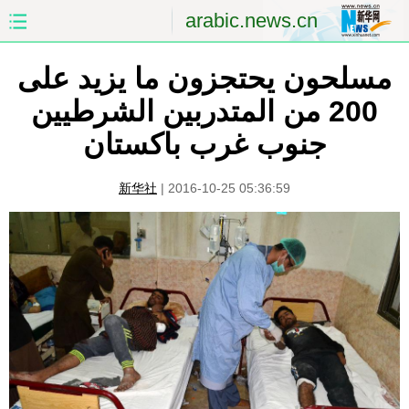
arabic.news.cn
مسلحون يحتجزون ما يزيد على
الصفحة الأولى
الصين
200 من المتدربين الشرطيين
العالم
الشرق الأوسط
جنوب غرب باكستان
الصين والعالم العربي
الاقتصاد
新华社
|
2016-10-25 05:36:59
الثقافة والتعليم
العلوم والصحة
السياحة والبيئة
الرياضة
الصور
مؤتمر صحفى للخارجية