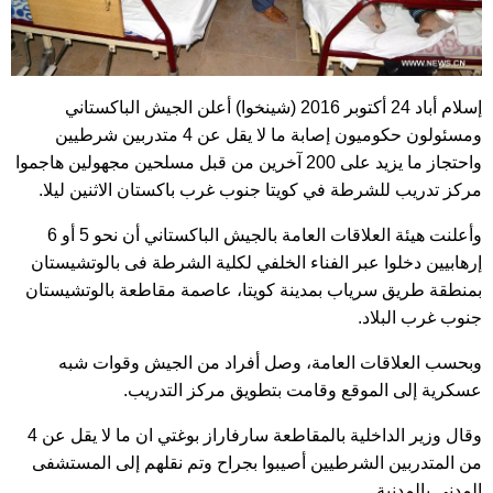
إسلام أباد 24 أكتوبر 2016 (شينخوا) أعلن الجيش الباكستاني
ومسئولون حكوميون إصابة ما لا يقل عن 4 متدربين شرطيين
واحتجاز ما يزيد على 200 آخرين من قبل مسلحين مجهولين هاجموا
مركز تدريب للشرطة في كويتا جنوب غرب باكستان الاثنين ليلا.
وأعلنت هيئة العلاقات العامة بالجيش الباكستاني أن نحو 5 أو 6
إرهابيين دخلوا عبر الفناء الخلفي لكلية الشرطة فى بالوتشيستان
بمنطقة طريق سرياب بمدينة كويتا، عاصمة مقاطعة بالوتشيستان
جنوب غرب البلاد.
وبحسب العلاقات العامة، وصل أفراد من الجيش وقوات شبه
عسكرية إلى الموقع وقامت بتطويق مركز التدريب.
وقال وزير الداخلية بالمقاطعة سارفاراز بوغتي ان ما لا يقل عن 4
من المتدربين الشرطيين أصيبوا بجراح وتم نقلهم إلى المستشفى
المدني بالمدنية.