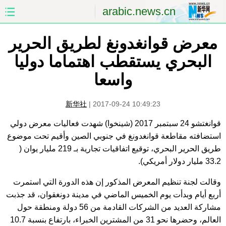
arabic.news.cn
الصفحة الأولى
الصين
معرض قوانغدونغ لطريق الحرير
البحري يستقطب اهتماما دوليا
العالم
الشرق الأوسط
واسعا
الصين والعالم العربي
الاقتصاد
新华社
|
2017-09-24 10:49:23
الثقافة والتعليم
العلوم والصحة
قوانغتشو 24 سبتمبر 2017 (شينخوا) شهدت فعاليات معرض دولي
استضافته مقاطعة قوانغدونغ في جنوبي الصين وأقيم تحت موضوع
السياحة والبيئة
الرياضة
طريق الحرير البحري، توقيع اتفاقيات تجارية بـ 219 مليار يوان (
33.2 مليار دولار أمريكي).
الصور
مؤتمر صحفى للخارجية
وقالت لجنة تنظيم المعرض المذكور إن هذه الدورة التي استمرت
أربع أيام وبدأت يوم الخميس الماضي في مدينة دونغقوان، قد جذبت
مشاركة العديد من الشركات القادمة من 56 دولة ومنطقة حول
العالم، وحضرها نحو 31 من المشترين الخبراء، بارتفاع بنسبة 10.7