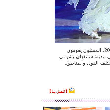
شانغهاي 21 أغسطس 2018 (شينخوانت) في الصرة الملتقطة يوم 19 أغسطس 2018، الممثلون يقومون
د في مدينة شانغهاي بشرقي