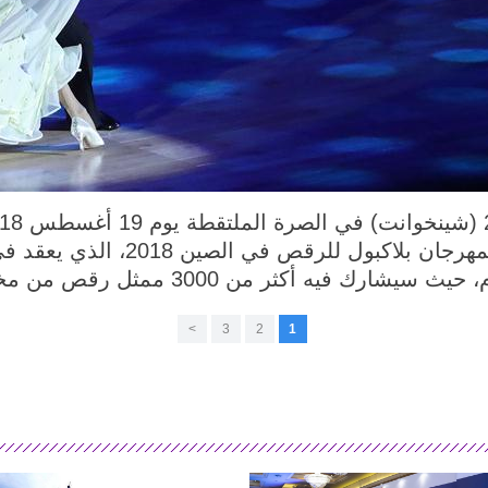
هرجان بلاكبول للرقص في الصين
2018، الذي يعق
>
3
2
1