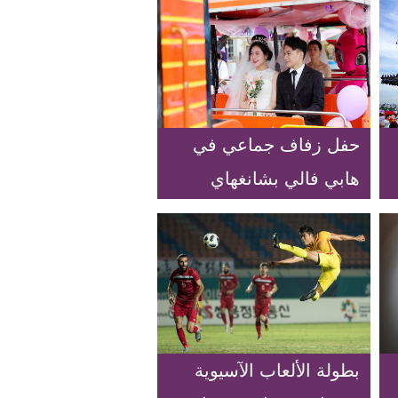
حفل زفاف جماعي في
هابي فالي بشانغهاي
بطولة الألعاب الآسيوية