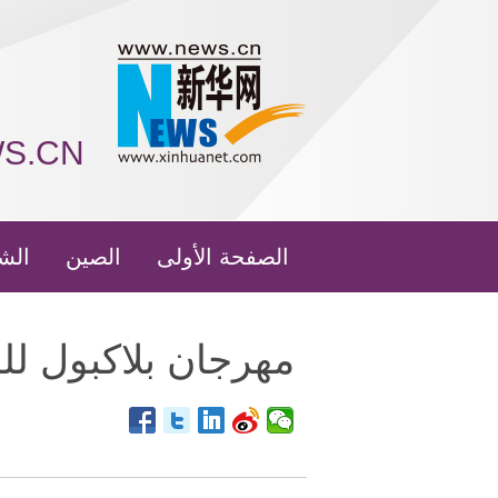
WS.CN
الصفحة الأولى
الصين
الش
مهرجان بلاكبول للرقص 2018 يفتتح في شا