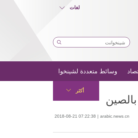
لغات
تصاد
وسائط متعددة لشينخوا
أكثر
2018-08-21 07:22:38
|
arabic.news.cn