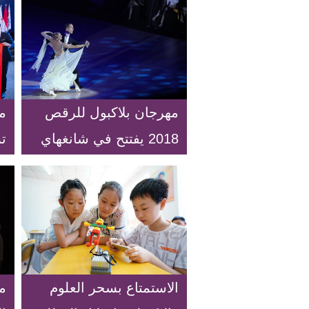
مهرجان بلاكبول للرقص
مد
2018 يفتتح في شانغهاي
ت
بالصين
ال
الاستمتاع بسحر العلوم
م