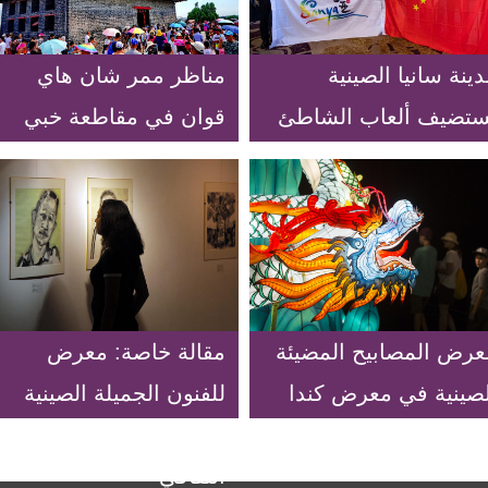
ينة سانيا الصينية
مناظر ممر شان هاي
ستضيف ألعاب الشاطئ
قوان في مقاطعة خبي
آسيوية 2020
بشمالي الصين
عرض المصابيح المضيئة
مقالة خاصة: معرض
لصينية في معرض كندا
للفنون الجميلة الصينية
وطني لعام 2018
في القاهرة لتعزيز التعاون
الثقافي