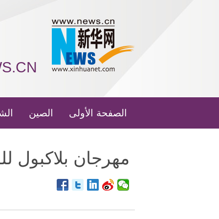
WS.CN
الصفحة الأولى
الصين
الش
مهرجان بلاكبول للرقص 2018 يفتتح في شا