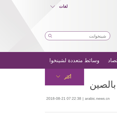
لغات
تصاد
وسائط متعددة لشينخوا
أكثر
2018-08-21 07:22:38
|
arabic.news.cn