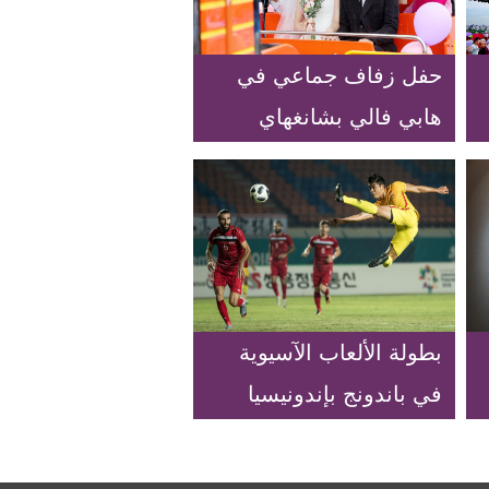
حفل زفاف جماعي في
هابي فالي بشانغهاي
بطولة الألعاب الآسيوية
في باندونج بإندونيسيا