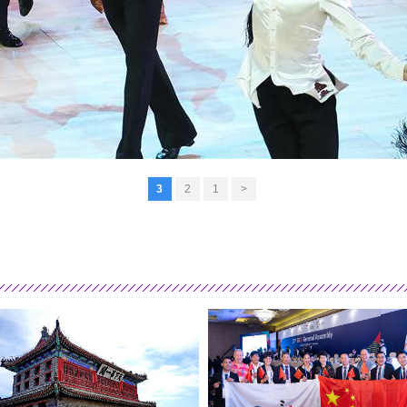
3
2
1
<