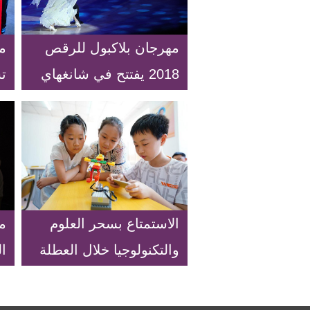
مهرجان بلاكبول للرقص
مد
2018 يفتتح في شانغهاي
ت
بالصين
ال
الاستمتاع بسحر العلوم
م
والتكنولوجيا خلال العطلة
ا
الصيفية
ال