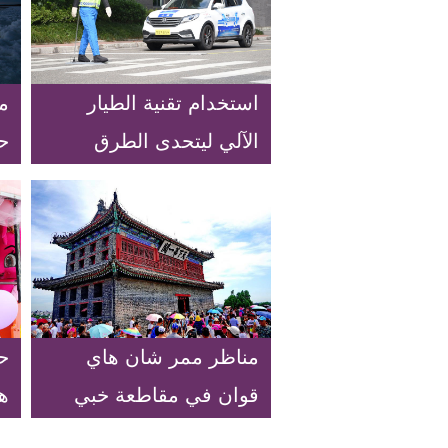
استخدام تقنية الطيار
م
الآلي ليتحدى الطرق
ح
المعقدة في تشونغتشينغ
ت
ا
مناظر ممر شان هاي
ح
قوان في مقاطعة خبي
ه
بشمالي الصين