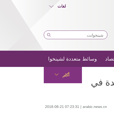
لغات
تصاد
وسائط متعددة لشينخوا
أكثر
دة في
2018-08-21 07:23:31
|
arabic.news.cn