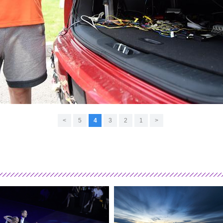
>
5
4
3
2
1
<