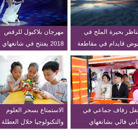
ناظر بحيرة الملح في
مهرجان بلاكبول للرقص
وض قايدام في مقاطعة
2018 يفتتح في شانغهاي
شينغهاي بشمال غربي
بالصين
لصين
فل زفاف جماعي في
الاستمتاع بسحر العلوم
ابي فالي بشانغهاي
والتكنولوجيا خلال العطلة
الصيفية