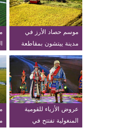
موسم حصاد الأرز في
م
مدينة ييتشون بمقاطعة
ال
جيانغشى
عروض الأزياء للقومية
م
المنغولية تفتتح في
م
مقاطعة قانسو
ا