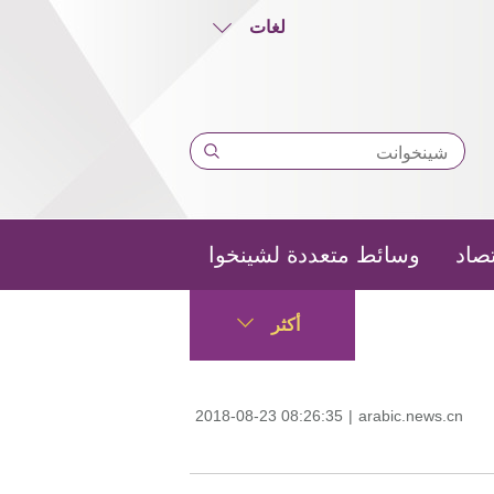
لغات
تصاد
وسائط متعددة لشينخوا
أكثر
2018-08-23 08:26:35
|
arabic.news.cn