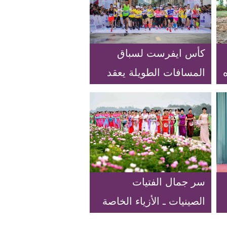
كأس ايفرست لسباق
المسافات الطويلة يعقد
في التبت
سر جمال الفتيات
الصينيات ـ الأزياء الخاصة
للنساء الصينيات