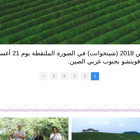
قويتشو بجنوب غربي الصين.
>
5
4
3
2
1