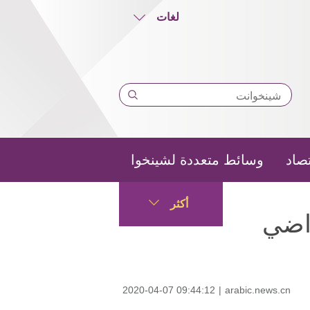
لغات
تصاد
وسائط متعددة لشينخوا
أكثر
راضي
2020-04-07 09:44:12
|
arabic.news.cn