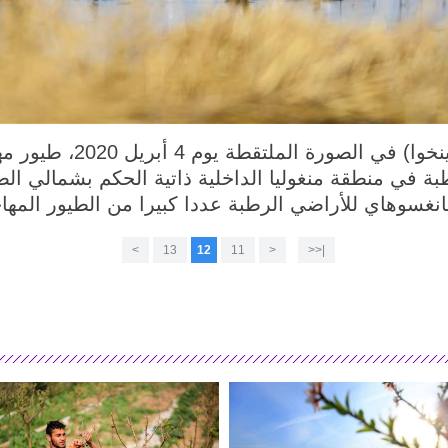
هوهيهوت 5 أبريل 2020 (شينخوا) ف
بة في منطقة منغوليا الداخلية ذاتية الحكم بشمالي ال
نغسوهاي للأراضي الرطبة عددا كبيرا من الطيور المها
>
13
12
11
<
|<<