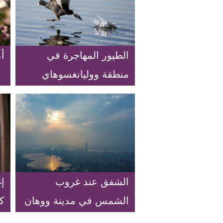
الطيور المهاجرة في
أع
منطقة ووليانغسوهاي
للأراضي الرطبة في
شمالي الصين
الشفق عند غروب
إ
الشمس في مدينة ووهان
كإ
كو