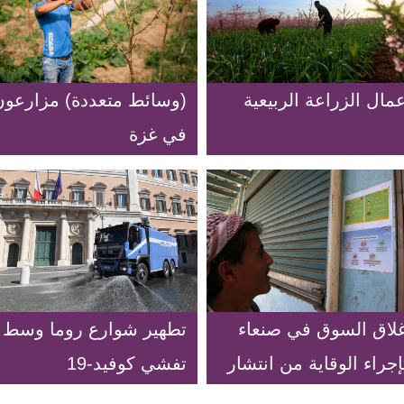
مال الزراعة الربيعية
(وسائط متعددة) مزارعون
في غزة
غلاق السوق في صنعاء
تطهير شوارع روما وسط
جراء الوقاية من انتشار
تفشي كوفيد-19
فيد -19