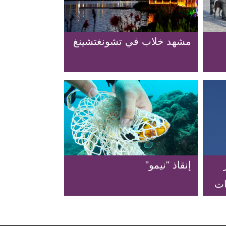
مشهد خلاب في تشونغتشينغ
إنقاذ "نيمو"
ات