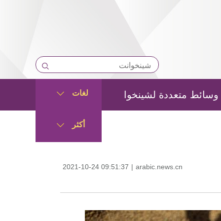
لغات
وسائط متعددة لشينخوا
أكثر
2021-10-24 09:51:37
|
arabic.news.cn