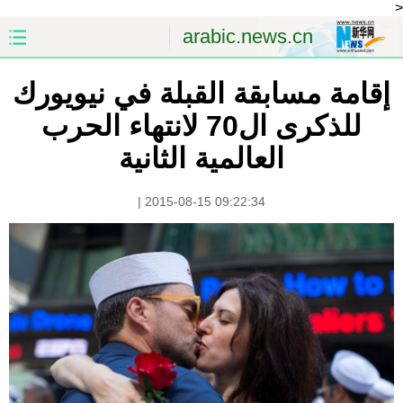
<
arabic.news.cn
إقامة مسابقة القبلة في نيويورك
الصفحة الأولى
الصين
للذكرى ال70 لانتهاء الحرب
العالم
الشرق الأوسط
العالمية الثانية
الصين والعالم العربي
الاقتصاد
|
2015-08-15 09:22:34
الثقافة والتعليم
العلوم والصحة
السياحة والبيئة
الرياضة
الصور
مؤتمر صحفى للخارجية