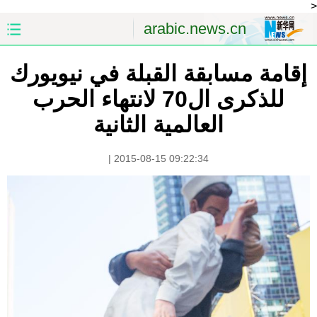
<
arabic.news.cn
إقامة مسابقة القبلة في نيويورك
الصفحة الأولى
الصين
للذكرى ال70 لانتهاء الحرب
العالم
الشرق الأوسط
العالمية الثانية
الصين والعالم العربي
الاقتصاد
|
2015-08-15 09:22:34
الثقافة والتعليم
العلوم والصحة
السياحة والبيئة
الرياضة
الصور
مؤتمر صحفى للخارجية