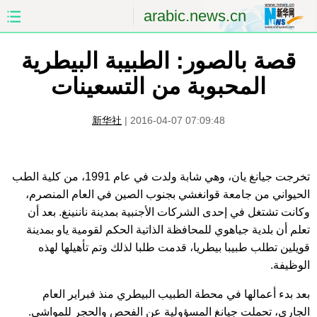
arabic.news.cn
قصة بالصور: الطبيبة البيطرية
الصفحة الأولى
الصين
المحبوبة من التسعينات
العالم
الشرق الأوسط
新华社
|
2016-04-07 07:09:48
الصين والعالم العربي
الاقتصاد
الثقافة والتعليم
العلوم والصحة
تخرجت جيانغ يان، وهي شابة ولدت في عام 1991، من كلية الطب
الحيواني من جامعة قوانغشي بجنوب الصين في العام المنصرم،
السياحة والبيئة
الرياضة
وكانت تشتغل في إحدى الشركات الأجنبية بمدينة ناننينغ. بعد أن
تعلم أن بلدية جياهوي للمحافظة الذاتية الحكم لقومية ياو بمدينة
الصور
مؤتمر صحفى للخارجية
قويلين تطلب طبيبا بيطريا، قدمت طلبا لذلك وتم تأهيلها لهذه
الوظيفة.
بعد بدء أعمالها في محطة الطبيب البيطري منذ فبراير العام
الجاري، تحملت جيانغ المسؤولية عن الفحص والحجر للمواشي.