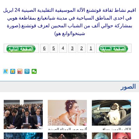
اقيم نشاط ثقافة قوتشنغ الآلة الموسيقية التقليدية الصينية 24 ابريل
في احدى المناطق السياحية في مدينة شيانغيانغ بمقاطعة هوبي
بمشاركة حوالي ألف من الشباب المحبين لعزف قوتشنغ.(صورة
شينخوا/وانغ هو)
4
6
5
3
2
1
الصور
الكلب المميز يساق
ألبوم صور الممثلة الصينية
وسائل الإعلام الأجنبية
السيارات
سون تشيان
تولي اهتمامها بتقرير عمل