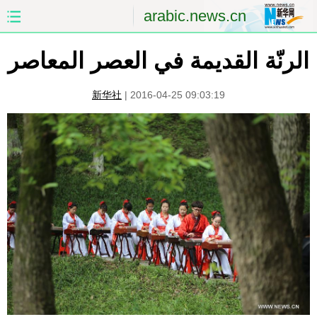
arabic.news.cn
الرنّة القديمة في العصر المعاصر
الصفحة الأولى
الصين
العالم
الشرق الأوسط
新华社
|
2016-04-25 09:03:19
الصين والعالم العربي
الاقتصاد
الثقافة والتعليم
العلوم والصحة
السياحة والبيئة
الرياضة
الصور
مؤتمر صحفى للخارجية