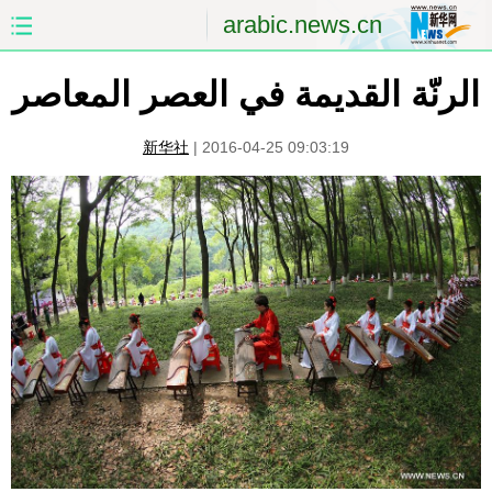
arabic.news.cn
الرنّة القديمة في العصر المعاصر
الصفحة الأولى
الصين
العالم
الشرق الأوسط
新华社
|
2016-04-25 09:03:19
الصين والعالم العربي
الاقتصاد
الثقافة والتعليم
العلوم والصحة
السياحة والبيئة
الرياضة
الصور
مؤتمر صحفى للخارجية