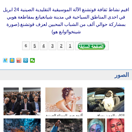
اقيم نشاط ثقافة قوتشنغ الآلة الموسيقية التقليدية الصينية 24 ابريل
في احدى المناطق السياحية في مدينة شيانغيانغ بمقاطعة هوبي
بمشاركة حوالي ألف من الشباب المحبين لعزف قوتشنغ.(صورة
شينخوا/وانغ هو)
6
5
4
3
2
1
الصور
الكلب المميز يساق
ألبوم صور الممثلة الصينية
وسائل الإعلام الأجنبية
السيارات
سون تشيان
تولي اهتمامها بتقرير عمل
الحكومة