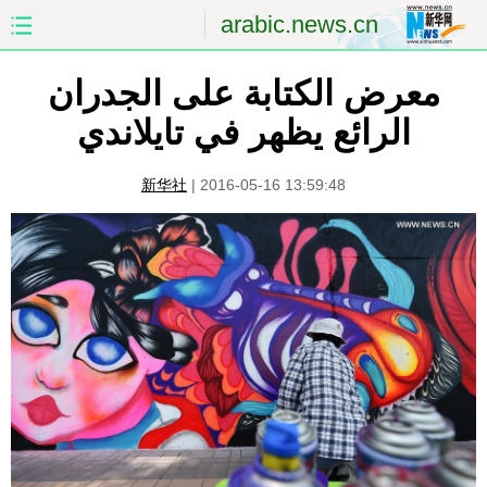
arabic.news.cn
معرض الكتابة على الجدران
الصفحة الأولى
الصين
الرائع يظهر في تايلاندي
العالم
الشرق الأوسط
新华社
|
2016-05-16 13:59:48
الصين والعالم العربي
الاقتصاد
الثقافة والتعليم
العلوم والصحة
السياحة والبيئة
الرياضة
الصور
مؤتمر صحفى للخارجية