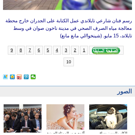
رسم فنان شارعي تايلاندي عمل الكتابة على الجدران خارج محطة
معالجة مياه الصرف الصحي في مدينة ناخون صوان في وسط
تايلاند، 15 مايو. (شينخوا/لي مانغ مانغ)
9
8
7
6
5
4
3
2
1
10
الصور
الكلب المميز يساق
ألبوم صور الممثلة الصينية