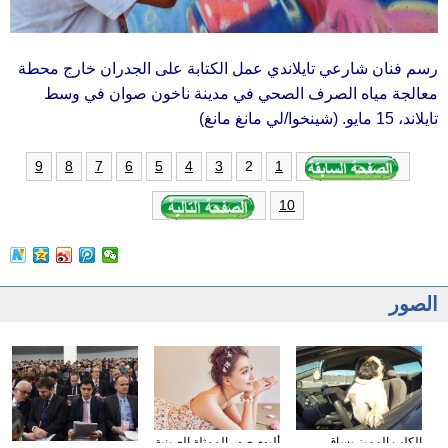
رسم فنان شارعي تايلاندي عمل الكتابة على الجدران خارج محطة
معالجة مياه الصرف الصحي في مدينة ناخون صوان في وسط
تايلاند، 15 مايو. (شينخوا/لي مانغ مانغ)
2
9
8
7
6
5
4
3
1
10
الصور
الكلب المميز يساق
ألبوم صور الممثلة الصينية