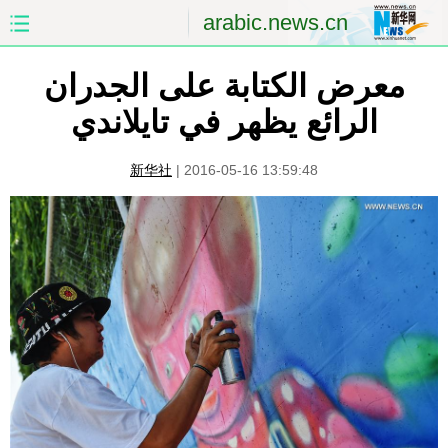
arabic.news.cn
معرض الكتابة على الجدران
الصفحة الأولى
الصين
الرائع يظهر في تايلاندي
العالم
الشرق الأوسط
新华社
|
2016-05-16 13:59:48
الصين والعالم العربي
الاقتصاد
الثقافة والتعليم
العلوم والصحة
السياحة والبيئة
الرياضة
الصور
مؤتمر صحفى للخارجية