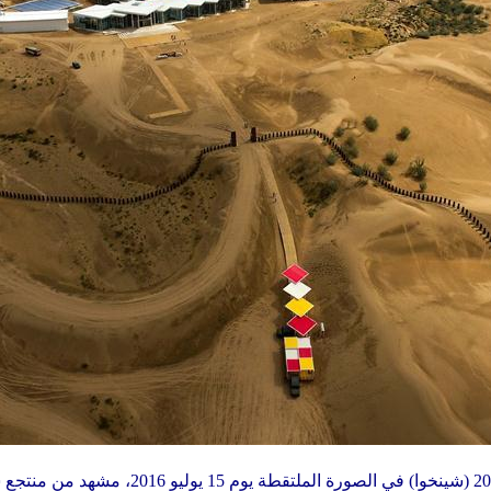
أردوس، منغوليا الداخلية 17 يوليو 2016 (شينخوا