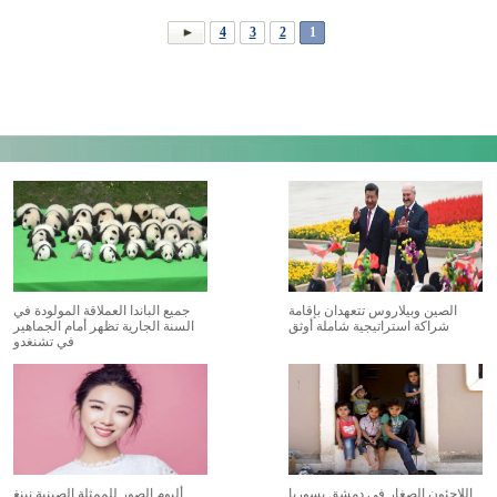
4
3
2
1
الصين وبيلاروس تتعهدان بإقامة
جميع الباندا العملاقة المولودة في
شراكة استراتيجية شاملة أوثق
السنة الجارية تظهر أمام الجماهير
في تشنغدو
اللاجئون الصغار فى دمشق بسوريا
ألبوم الصور للممثلة الصينية نينغ