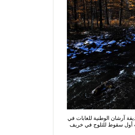
ورة الملتقطة يوم 28 سبتمبر عام 2016، مناظر من حديقة آرشان الوطنية للغابات في
لت أول سقوط للثلوج في خريف