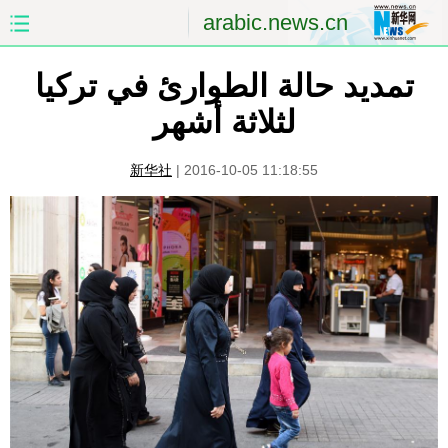
arabic.news.cn
تمديد حالة الطوارئ في تركيا
الصفحة الأولى
الصين
لثلاثة أشهر
العالم
الشرق الأوسط
新华社
|
2016-10-05 11:18:55
الصين والعالم العربي
الاقتصاد
الثقافة والتعليم
العلوم والصحة
السياحة والبيئة
الرياضة
الصور
مؤتمر صحفى للخارجية