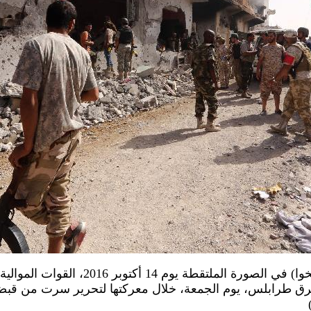
سرت، ليبيا 16 أكتوبر 2016 (شينخوا) في الصورة 
 طرابلس، يوم الجمعة، خلال معركتها لتحرير سرت من قبضة ت