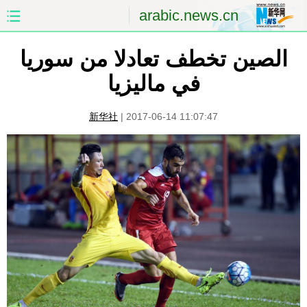
arabic.news.cn
الصفحة الأولى
الصين
الصين تخطف تعادلا من سوريا
في ماليزيا
العالم
الشرق الأوسط
新华社
|
2017-06-14 11:07:47
الصين والعالم العربي
الاقتصاد
الثقافة والتعليم
العلوم والصحة
السياحة والبيئة
الرياضة
الصور
مؤتمر صحفى للخارجية