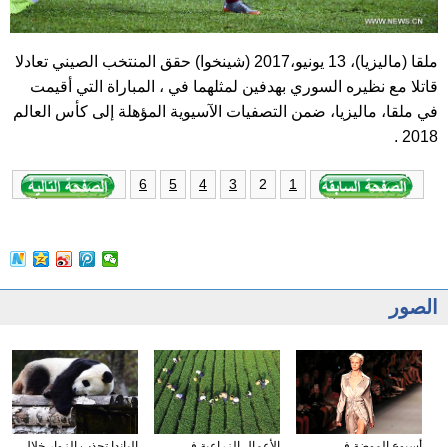
ملقا (ماليزيا)، 13 يونيو،2017 (شينخوا) حقق المنتخب الصيني تعادلا
قاتلا مع نظيره السوري بهدفين لمثلهما في ، المباراة التي أقيمت
في ملقا، ماليزيا، ضمن التصفيات الآسيوية المؤهلة إلى كأس العالم
2018 .
2
6
5
4
3
1
الصور
أسبوع الموضة في
الأعمال الزراعية في
الباندا تجذب الزوار خلال