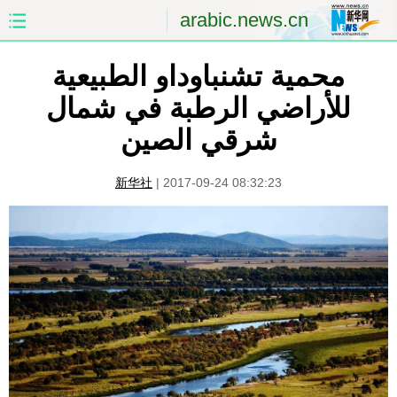
arabic.news.cn
الصفحة الأولى
الصين
محمية تشنباوداو الطبيعية
للأراضي الرطبة في شمال
العالم
الشرق الأوسط
شرقي الصين
الصين والعالم العربي
الاقتصاد
新华社
|
2017-09-24 08:32:23
الثقافة والتعليم
العلوم والصحة
السياحة والبيئة
الرياضة
الصور
مؤتمر صحفى للخارجية