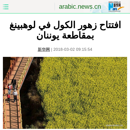
arabic.news.cn
الصفحة الأولى
الصين
افتتاح زهور الكول في لوهبينغ
بمقاطعة يوننان
العالم
الشرق الأوسط
新华网
|
2018-03-02 09:15:54
الصين والعالم العربي
الاقتصاد
الثقافة والتعليم
العلوم والصحة
السياحة والبيئة
الرياضة
الصور
مؤتمر صحفى للخارجية