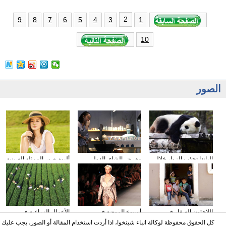
2
9
8
7
6
5
4
3
1
10
الصور
الباندا تجذب الزوار خلال
معرض الشاى الدولى
ألبوم صور الممثلة الصينية
عطلة العيد الوطني
يقام فى مدينة داليان
شيونغ ناى جين
الصيني
اللاجئون الصغار فى
أسبوع الموضة في
الأعمال الزراعية في
دمشق بسوريا
نيويورك
فصل الخريف
كل الحقوق محفوظة لوكالة انباء شينخوا، اذا أردت استخدام المقالة أو الصور، يجب عليك