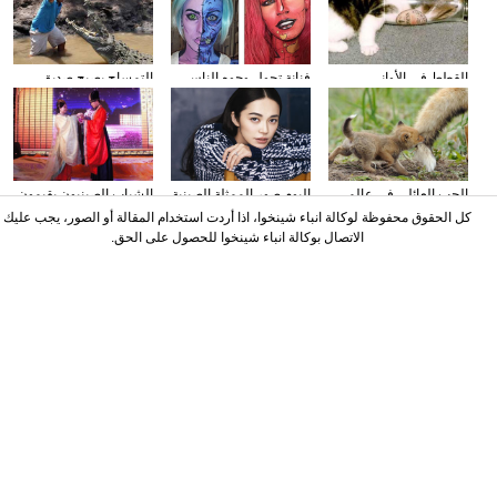
القطط في الأواني
فنانة تحول وجوه الناس
التمساح يصبح صديق
الزجاجية
إلى الشخصيات الكرتونية
الناس في كوستا ريكا
باستخدام الماكياج
الحب العائلي في عالم
البوم صور الممثلة الصينية
الشباب الصينيون يقيمون
الحيوان
ياو تشن على مجلة
حفل الزفاف وفقا لطريقة
كل الحقوق محفوظة لوكالة انباء شينخوا، اذا أردت استخدام المقالة أو الصور، يجب عليك
"أسرة هان"
الاتصال بوكالة انباء شينخوا للحصول على الحق.