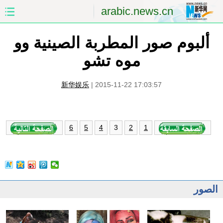
arabic.news.cn
ألبوم صور المطربة الصينية وو
الصفحة الأولى
الصين
موه تشو
العالم
الشرق الأوسط
新华娱乐
|
2015-11-22 17:03:57
الصين والعالم العربي
الاقتصاد
الثقافة والتعليم
العلوم والصحة
3
6
5
4
2
1
السياحة والبيئة
الرياضة
الصور
مؤتمر صحفى للخارجية
الصور