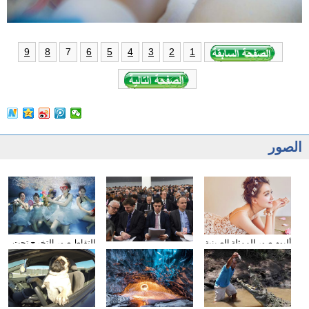
7
9
8
6
5
4
3
2
1
الصور
ألبوم صور الممثلة الصينية
التقاط صور التخرج تحت
وسائل الإعلام الأجنبية
سون تشيان
المياه
تولي اهتمامها بتقرير عمل
الحكومة