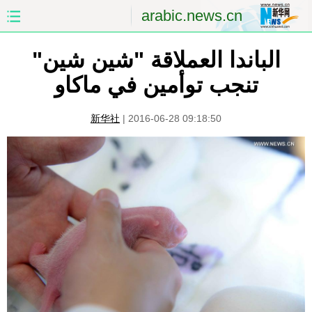
arabic.news.cn
الباندا العملاقة "شين شين"
الصفحة الأولى
الصين
تنجب توأمين في ماكاو
العالم
الشرق الأوسط
新华社
|
2016-06-28 09:18:50
الصين والعالم العربي
الاقتصاد
الثقافة والتعليم
العلوم والصحة
السياحة والبيئة
الرياضة
الصور
مؤتمر صحفى للخارجية