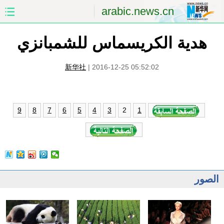
arabic.news.cn
هدية الكريسماس للشمبانزي
الصفحة الأولى
الصين
العالم
الشرق الأوسط
新华社
|
2016-12-25 05:52:02
الصين والعالم العربي
الاقتصاد
2
9
8
7
6
5
4
3
1
الثقافة والتعليم
العلوم والصحة
السياحة والبيئة
الرياضة
الصور
مؤتمر صحفى للخارجية
الصور