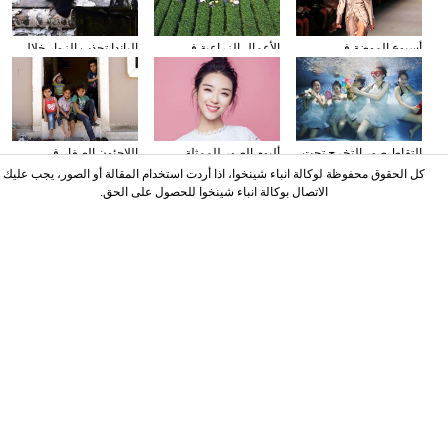
أسبوع الموضة في
الأعمال الزراعية في
الباندا تجذب الزوار خلال
نيويورك
فصل الخريف
عطلة العيد الوطني
الصيني
التقاط صور التخرج تحت
ألبوم الصور للممثلة
اللاجئون الصغار فى
المياه
الصينية نينغ شين
دمشق بسوريا
كل الحقوق محفوظة لوكالة انباء شينخوا، اذا أردت استخدام المقالة أو الصور، يجب عليك
الاتصال بوكالة انباء شينخوا للحصول على الحق.