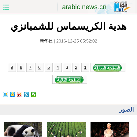
arabic.news.cn
هدية الكريسماس للشمبانزي
الصفحة الأولى
الصين
العالم
الشرق الأوسط
新华社
|
2016-12-25 05:52:02
الصين والعالم العربي
الاقتصاد
3
9
8
7
6
5
4
2
1
الثقافة والتعليم
العلوم والصحة
السياحة والبيئة
الرياضة
الصور
مؤتمر صحفى للخارجية
الصور