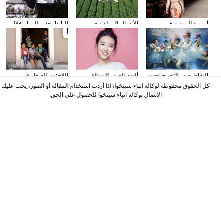
أسبوع الموضة في
الأعمال الزراعية في
الباندا تجذب الزوار خلال
نيويورك
فصل الخريف
عطلة العيد الوطني
الصيني
التقاط صور التخرج تحت
ألبوم الصور للممثلة
اللاجئون الصغار فى
المياه
الصينية نينغ شين
دمشق بسوريا
كل الحقوق محفوظة لوكالة انباء شينخوا، اذا أردت استخدام المقالة أو الصور، يجب عليك
الاتصال بوكالة انباء شينخوا للحصول على الحق.