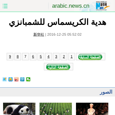
arabic.news.cn
هدية الكريسماس للشمبانزي
الصفحة الأولى
الصين
العالم
الشرق الأوسط
新华社
|
2016-12-25 05:52:02
الصين والعالم العربي
الاقتصاد
7
9
8
6
5
4
3
2
1
الثقافة والتعليم
العلوم والصحة
السياحة والبيئة
الرياضة
الصور
مؤتمر صحفى للخارجية
الصور