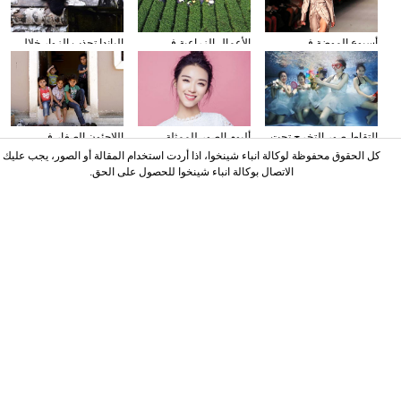
أسبوع الموضة في
الأعمال الزراعية في
الباندا تجذب الزوار خلال
نيويورك
فصل الخريف
عطلة العيد الوطني
الصيني
التقاط صور التخرج تحت
ألبوم الصور للممثلة
اللاجئون الصغار فى
المياه
الصينية نينغ شين
دمشق بسوريا
كل الحقوق محفوظة لوكالة انباء شينخوا، اذا أردت استخدام المقالة أو الصور، يجب عليك
الاتصال بوكالة انباء شينخوا للحصول على الحق.