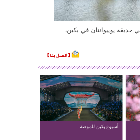
 الملتقطة يوم 19 مارس 2026، منظر ربيعي في حديقة يوييوانتان في بكين،
أسبوع بكين للموضة