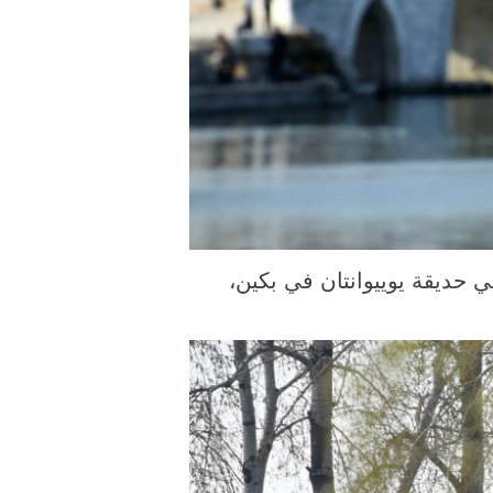
 الملتقطة يوم 19 مارس 2026، منظر ربيعي في حديقة يوييوانتان في بكين،