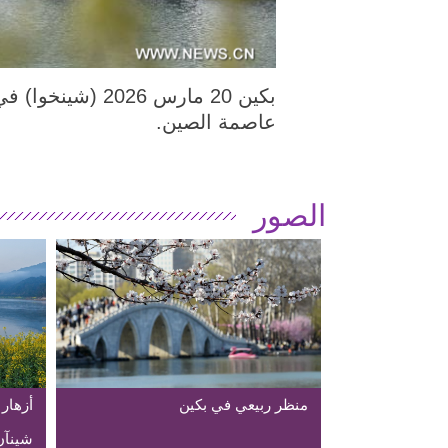
عاصمة الصين.
الصور
منظر ربيعي في بكين
أزهار
شينآن