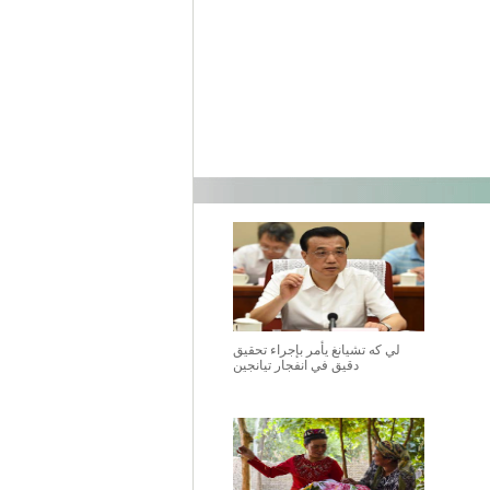
لي كه تشيانغ يأمر بإجراء تحقيق
دقيق في انفجار تيانجين