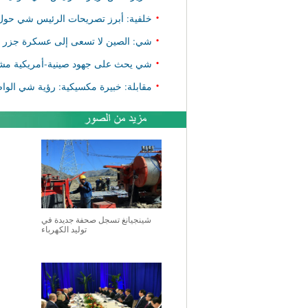
•
خلفية: أبرز تصريحات الرئيس شي حول ال
•
شي: الصين لا تسعى إلى عسكرة جزر نا
•
شي يحث على جهود صينية-أمريكية مشتر
•
مقابلة: خبيرة مكسيكية: رؤية شي الواض
شينجيانغ تسجل صحفة جديدة في
توليد الكهرباء