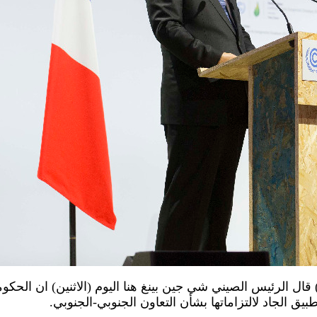
فمبر 2015 (شينخوا) قال الرئيس الصيني شي جين بينغ هنا اليوم (الاثنين) ا
بيق الجاد لالتزاماتها بشأن التعاون الجنوبي-الجنوبي.