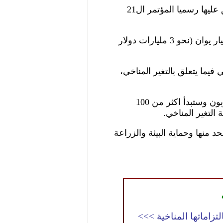
صرح شي بذلك فى خطابه خلال المراسم الافتتاحية لمحادثات التغير المناخي فى باريس ويطلق عليها رسميا المؤتمر ال21
واعلنت الصين فى سبتمبر الماضي اقامة صندوق التعاون المناخي الجنوبي-الجنوبي بقيمة 20 مليار يوان (نحو 3 مليارات دولار
فيما يتعلق بالتغير المناخي،
وأوضح انه في العام القادم ستطلق الصين مشروعات تعاون لـ10 مناطق صناعية منخفضة الكربون وستبدأ اكثر من 100
 منها وحماية البيئة والزراعة
لتزاماتها المناخية >>>