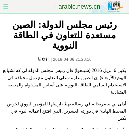
arabic.news.cn
رئيس مجلس الدولة: الصين
الصفحة الأولى
الصين
مستعدة للتعاون في الطاقة
العالم
الشرق الأوسط
النووية
الصين والعالم العربي
الاقتصاد
新华社
|
2016-04-06 21:28:16
الثقافة والتعليم
العلوم والصحة
بكين 6 ابريل 2016 (شينخوا) قال رئيس مجلس الدولة لي كه تشيانغ
اليوم (الأربعاء) إن الصين عازمة على التعاون مع دول مختلفة في
السياحة والبيئة
الرياضة
الاستخدام السلمي للطاقة النووية على أساس المساواة والمنفعة
المتبادلة.
الصور
مؤتمر صحفى للخارجية
أدلى لي بتصريحاته في رسالة تهنئة ارسلها للمؤتمر النووي لحوض
المحيط الهادئ في دورته العشرين, الذي افتتح أعماله اليوم في
بكين.