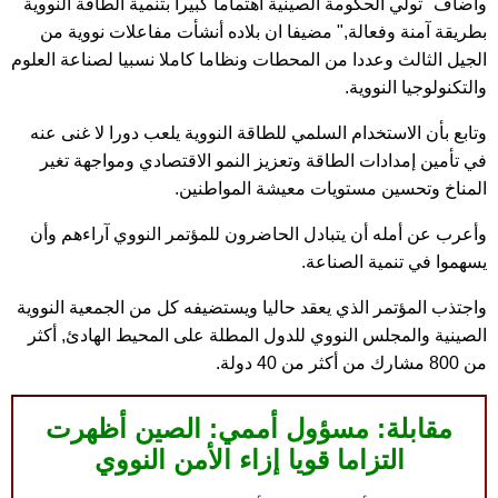
وأضاف "تولي الحكومة الصينية اهتماما كبيرا بتنمية الطاقة النووية
بطريقة آمنة وفعالة," مضيفا ان بلاده أنشأت مفاعلات نووية من
الجيل الثالث وعددا من المحطات ونظاما كاملا نسبيا لصناعة العلوم
والتكنولوجيا النووية.
وتابع بأن الاستخدام السلمي للطاقة النووية يلعب دورا لا غنى عنه
في تأمين إمدادات الطاقة وتعزيز النمو الاقتصادي ومواجهة تغير
المناخ وتحسين مستويات معيشة المواطنين.
وأعرب عن أمله أن يتبادل الحاضرون للمؤتمر النووي آراءهم وأن
يسهموا في تنمية الصناعة.
واجتذب المؤتمر الذي يعقد حاليا ويستضيفه كل من الجمعية النووية
الصينية والمجلس النووي للدول المطلة على المحيط الهادئ, أكثر
من 800 مشارك من أكثر من 40 دولة.
مقابلة: مسؤول أممي: الصين أظهرت
التزاما قويا إزاء الأمن النووي