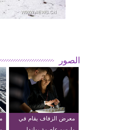
الصور
معرض الزفاف يقام في
م
وارسو عاصمة بولندا
م