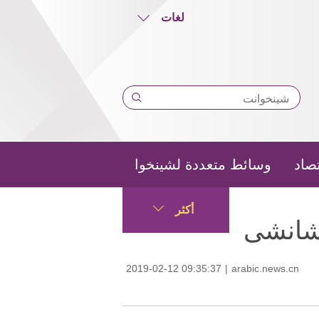
لغات
تصاد
وسائط متعددة لشينخوا
أكثر
 شانشى
2019-02-12 09:35:37
|
arabic.news.cn