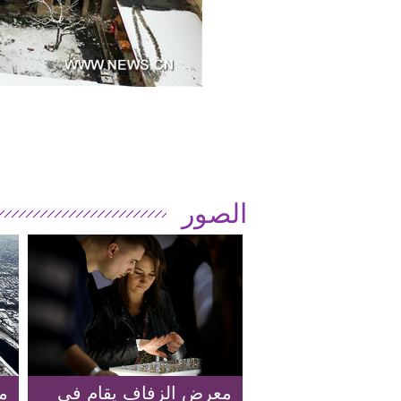
الصور
معرض الزفاف يقام في
م