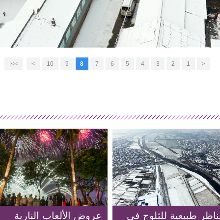
>>|
>
10
9
8
7
6
5
4
3
2
1
<
ناظر طبيعية للثلوج في
عروض الألعاب النارية