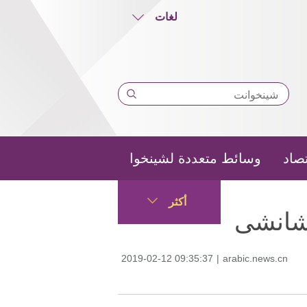
لغات
تصاد
وسائط متعددة لشينخوا
أكثر
 شانشى
2019-02-12 09:35:37
|
arabic.news.cn